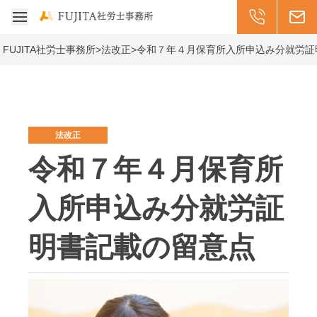
受付: 平日8:30-17
011-299-20
メー
メニューを開く
FUJITA社労士事務所
>
法改正
>
令和７年４月保育所入所申込み分就労証
法改正
令和７年４月保育所
入所申込み分就労証
明書記載の留意点