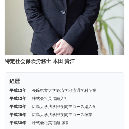
特定社会保険労務士 本田 貴江
経歴
平成13年
長﨑県立大学経済学部流通学科卒業
平成13年
株式会社英進館入社
平成23年
広島大学法学部夜間主コース編入学
平成25年
広島大学法学部夜間主コース卒業
平成30年
株式会社英進館退職