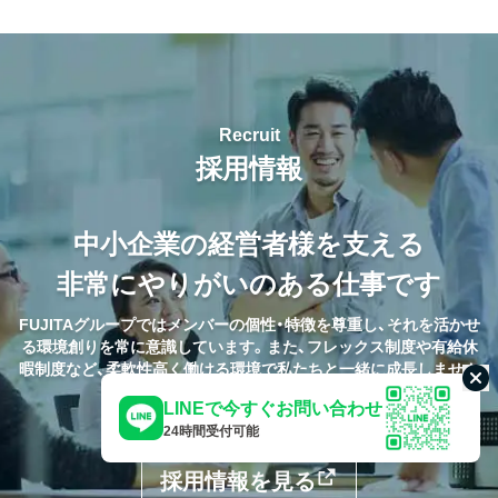
Recruit
採用情報
中小企業の経営者様を支える
非常にやりがいのある仕事です
FUJITAグループではメンバーの個性・特徴を尊重し、それを活かせ
る環境創りを常に意識しています。また、フレックス制度や有給休
暇制度など、柔軟性高く働ける環境で私たちと一緒に成長しません
か。
こ
LINEで今すぐお問い合わせ
24時間受付可能
採用情報を見る