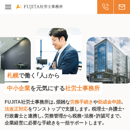
受付: 平日8:30-17
011-299-20
メー
メニューを開く
札幌
で働く「人」から
中小企業
を元気にする
社労士事務所
FUJITA社労士事務所は、煩雑な
労務手続き
や
助成金申請
、
法改正対応
をワンストップで支援します。税理士・弁護士・
行政書士と連携し、労務管理から税務・法務・許認可まで、
企業経営に必要な手続きを一括サポートします。