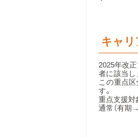
キャリ
2025年
者に該当し
この重点区
す。
重点支援対象
通常（有期→