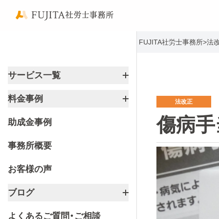
FUJITA社労士事務所
>
法
サービス一覧
料金事例
法改正
傷病手
助成金事例
事務所概要
お客様の声
ブログ
よくあるご質問・ご相談