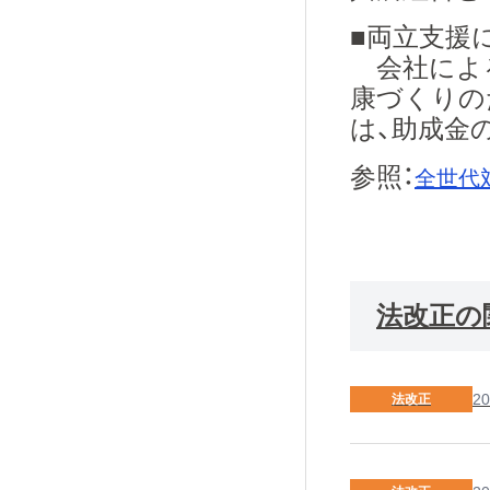
■両立支援
会社による
康づくりの
は、助成金
参照：
全世代
法改正の
20
法改正