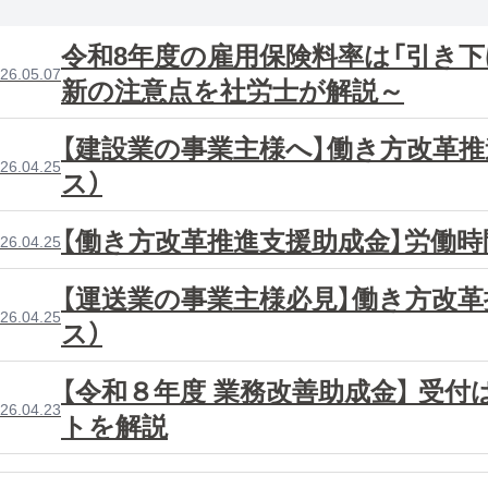
令和8年度の雇用保険料率は「引き下
26.05.07
新の注意点を社労士が解説～
【建設業の事業主様へ】働き方改革
26.04.25
ス）
【働き方改革推進支援助成金】労働時
26.04.25
【運送業の事業主様必見】働き方改
26.04.25
ス）
【令和８年度 業務改善助成金】 受
26.04.23
トを解説