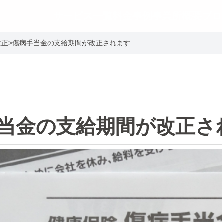
サービス一覧
料金事例
事業所概要
ブロ
改正
>
傷病手当金の支給期間が改正されます
当金の支給期間が改正さ