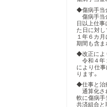
◆傷病手当
傷病手当金
日以上仕事
た日に対し
１年６カ月
期間も含ま
◆改正によ
令和４年１
により仕事
ります。
◆仕事と治
通算化され
軟に傷病手
共済組合と