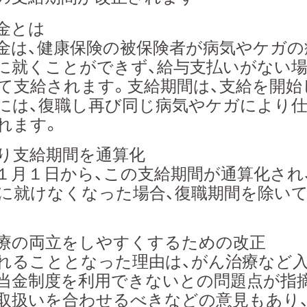
金とは
は、健康保険の被保険者が病気やケガの
に就くことができず、給与支払いがない場
て支給されます。支給期間は、支給を開始
には、復職し再び同じ病気やケガにより仕
れます。
り支給期間を通算化
月１日から、この支給期間が通算化され
に就けなくなった場合、復職期間を除い
療の両立をしやすくするための改正
ることとなった理由は、がん治療など入
当金制度を利用できないとの問題点が指
取扱いを合わせるべきなどの意見もあり