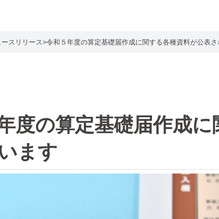
サービス一覧
料金事例
事業所概要
ブロ
ュースリリース
>
令和５年度の算定基礎届作成に関する各種資料が公表さ
年度の算定基礎届作成に
います