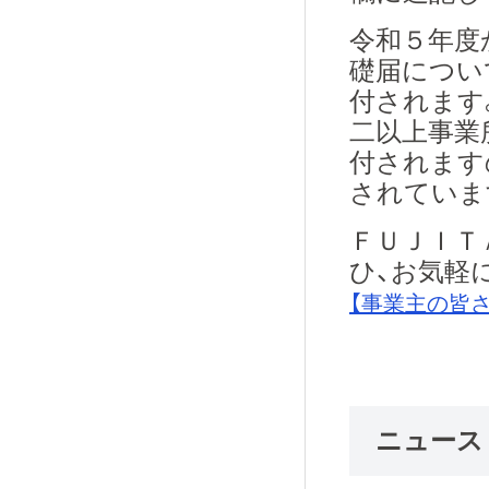
令和５年度
礎届につい
付されます
二以上事業
付されます
されていま
ＦＵＪＩＴ
ひ、お気軽
【事業主の皆
ニュース