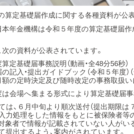
の算定基礎届作成に関する各種資料が公
、日本年金機構は令和５年度の算定基礎届
、次の資料が公表されています。
算定基礎届事務説明（動画・全48分56秒）
届の記入・提出ガイドブック（令和５年度）（
月額の定時決定及び随時改定の事務取扱いに
度は会場へ集まる形式により算定基礎届事
ては、６月中旬より順次送付（提出期限は７月
に入力処理をした情報をもとに被保険者等
対象者で情報が記載されていない人がい
て提出するよう、案内がされています。