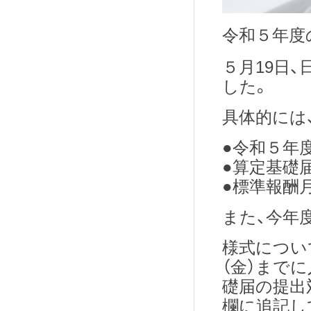
令和５年度
５月19日
した。
具体的には
●令和５年度
●算定基礎
●標準報酬
また、今年
様式につい
（金）まで
礎届の提出
欄に追記し