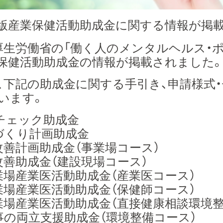
版産業保健活動助成金に関する情報が掲
、厚生労働省の「働く人のメンタルヘルス・
保健活動助成金の情報が掲載されました
、下記の助成金に関する手引き、申請様式・
います。
チェック助成金
づくり計画助成金
改善計画助成金（事業場コース）
改善助成金（建設現場コース）
業場産業医活動助成金（産業医コース）
業場産業医活動助成金（保健師コース）
業場産業医活動助成金（直接健康相談環境整
事の両立支援助成金（環境整備コース）