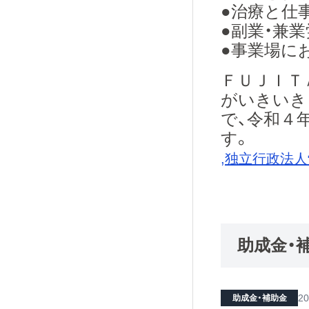
●治療と仕
●副業・兼
●事業場に
ＦＵＪＩＴ
がいきいき
で、令和４
す。
,
独立行政法人
助成金・
20
助成金・補助金