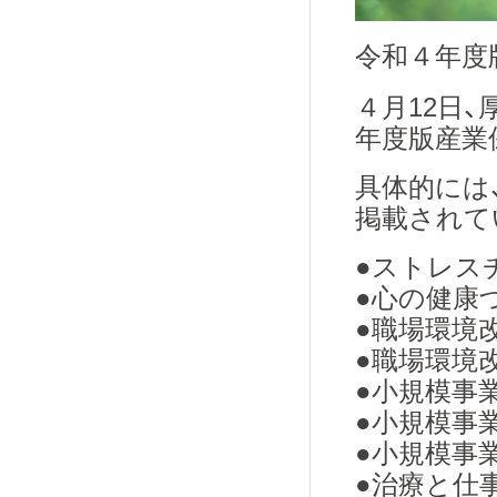
令和４年度
４月12日
年度版産業
具体的には
掲載されて
●ストレス
●心の健康
●職場環境
●職場環境
●小規模事
●小規模事
●小規模事
●治療と仕