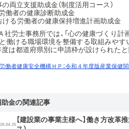
事の両立支援助成金（制度活用コース）
業労働者の健康診断助成金
おける労働者の健康保持増進計画助成金
Ａ社労士事務所では、「心の健康づくり計
と働ける職場環境を整備する取組みやす
年度は都道府県別に申請枠が設けられた
労働者健康安全機構ＨＰ：令和４年度版産業保健
補助金の関連記事
【建設業の事業主様へ】働き方改革
26.04.25
ス）