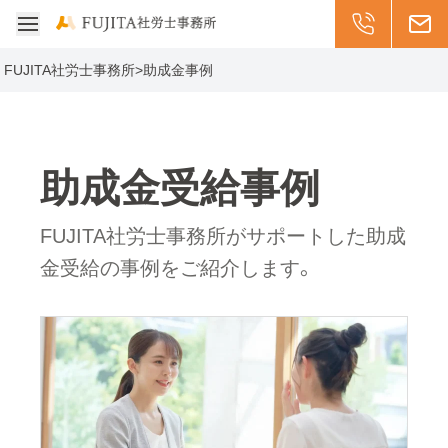
受付: 平日8:30-17
011-299-20
メー
メニューを開く
FUJITA社労士事務所
>
助成金事例
助成金受給事例
FUJITA社労士事務所がサポートした助成
金受給の事例をご紹介します。
介護人材確保・職場環境改善等補助金を読む