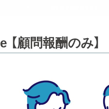
サービス一覧
料金事例
事業所概要
ブロ
ype 【顧問報酬のみ】