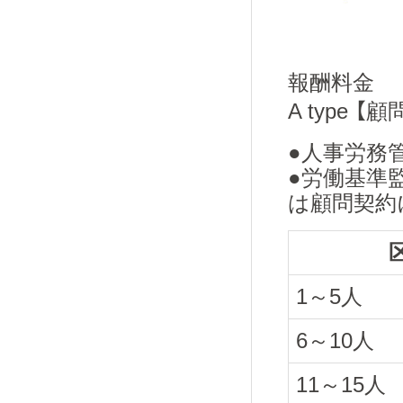
報酬料金
A type 
●人事労務
●労働基準
は顧問契約
1～5人
6～10人
11～15人