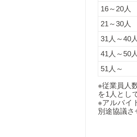
16～20人
21～30人
31人～40
41人～50
51人～
※従業員人
を1人とし
※アルバイ
別途協議さ