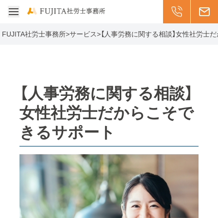
受付: 平日8:30-17
011-299-20
メー
メニューを開く
FUJITA社労士事務所
>
サービス
>
【人事労務に関する相談】女性社労士
【人事労務に関する相談】
女性社労士だからこそで
きるサポート