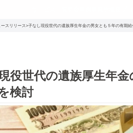
サービス一覧
料金事例
事業所概要
ブロ
ュースリリース
>
子なし現役世代の遺族厚生年金の男女とも５年の有期給
現役世代の遺族厚生年金
を検討