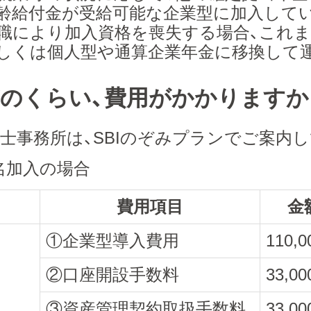
齢給付金が受給可能な企業型に加入してい
職により加入資格を喪失する場合、これ
しくは個人型や通算企業年金に移換して
どのくらい、費用がかかりますか
社労士事務所は、SBIのぞみプランでご案内
0名加入の場合
費用項目
金
①企業型導入費用
110,
②口座開設手数料
33,0
③資産管理契約取扱手数料
33,0