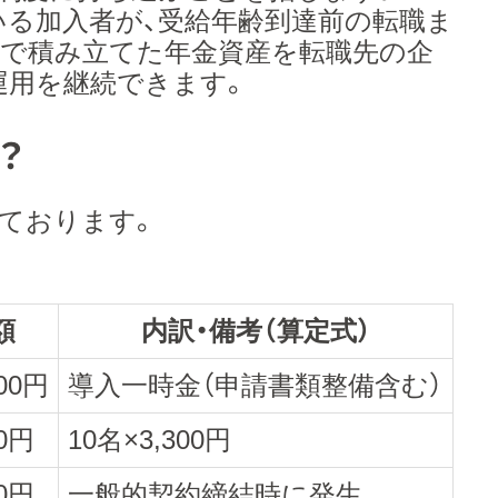
る加入者が、受給年齢到達前の転職ま
まで積み立てた年金資産を転職先の企
運用を継続できます。
？
しております。
額
内訳・備考（算定式）
000円
導入一時金（申請書類整備含む）
00円
10名×3,300円
00円
一般的契約締結時に発生