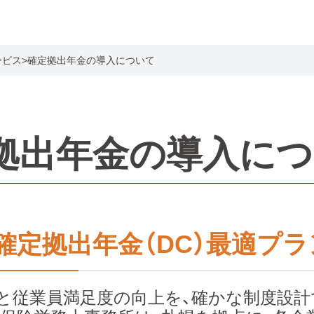
サービス一覧
料金事例
事業所概要
ブロ
ービス
>
確定拠出年金の導入について
拠出年金の導入に
確定拠出年金（DC）最適プラ
と従業員満足度の向上を、確かな制度設計