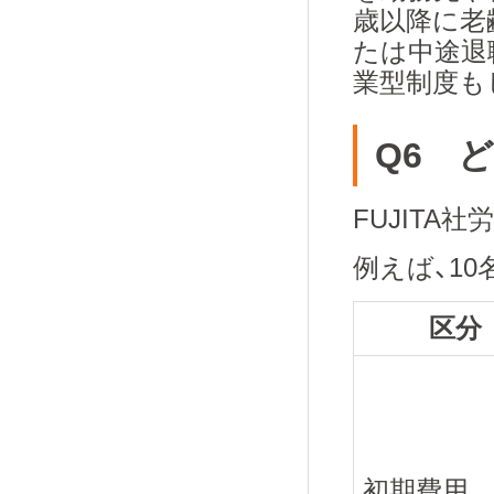
歳以降に老
たは中途退
業型制度も
Q6 
FUJITA
例えば、1
区分
初期費用