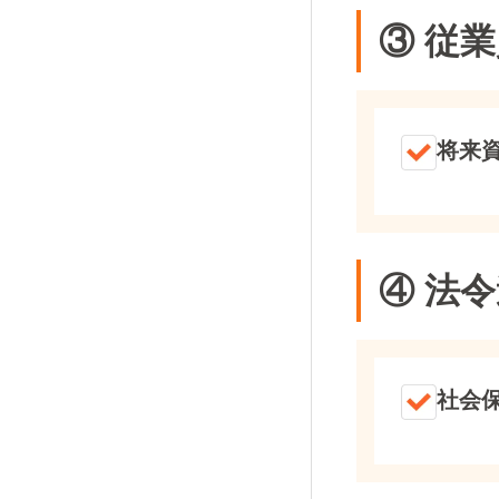
③ 従
将来
④ 法
社会